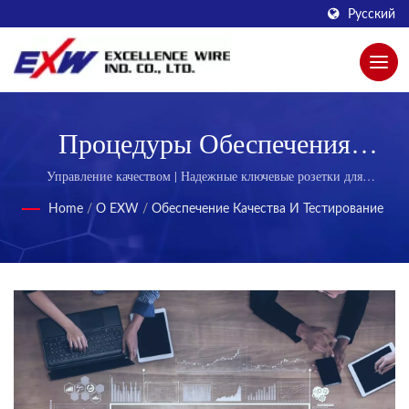
Русский
Процедуры Обеспечения
Качества И Контроля Качества
Управление качеством | Надежные ключевые розетки для
структурированных кабельных систем
Для Разъемов RJ45 И Патч-
Home
/
О EXW
/
Обеспечение Качества И Тестирование
Кордов | Максимизируйте
Надежность Сети С Помощью
Современных Разъемов RJ45 От
EXW