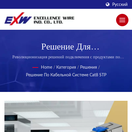
Русский
Решение Для
Структурированной Кабельной
Революционизация решений подключения с продуктами по
кабельной системе Cat.8 STP | Прочные модульные вилки для
Системы Категории 8,
Home
/
Категория
/
Решения
/
телекоммуникаций
Решение По Кабельной Системе Cat8 STP
Сертифицированное GHMT,
FORCE, UL, RoHS, REACH И
Соответствующее Требованиям
FCC. | Инновационные
Модульные Разъемы Для