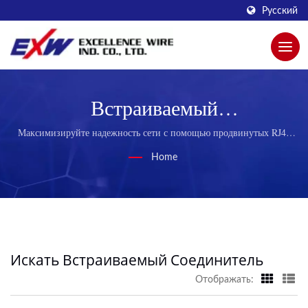
Русский
Встраиваемый
СоединительПоиск | Обеспечьте
Максимизируйте надежность сети с помощью продвинутых RJ45
разъемов от EXW
Превосходную Передачу
Home
Данных С Помощью Патч-
Кордов EXW
Искать Встраиваемый Соединитель
Отображать: