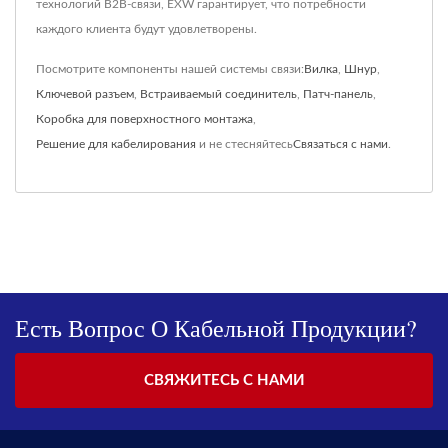
технологий B2B-связи, EXW гарантирует, что потребности
каждого клиента будут удовлетворены.
Посмотрите компоненты нашей системы связи:
Вилка
,
Шнур
,
Ключевой разъем
,
Встраиваемый соединитель
,
Патч-панель
,
Коробка для поверхностного монтажа
,
Решение для кабелирования
и не стесняйтесь
Связаться с нами
.
Есть Вопрос О Кабельной Продукции?
СВЯЖИТЕСЬ С НАМИ