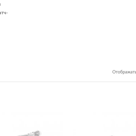
и
атч-
Отображать