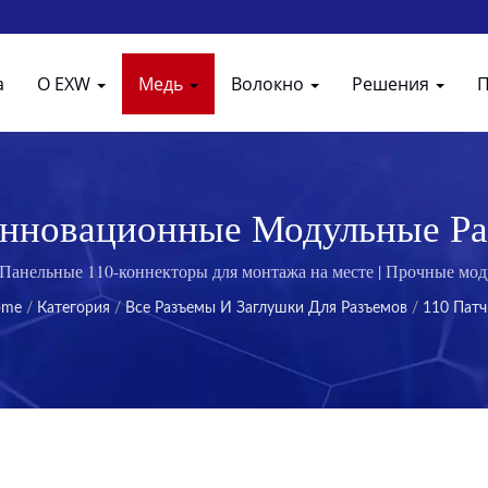
а
О EXW
Медь
Волокно
Решения
 Инновационные Модульные Р
Связи От Excellence Wire
. Панельные 110-коннекторы для монтажа на месте | Прочные мо
ome
/
Категория
/
Все Разъемы И Заглушки Для Разъемов
/
110 Патч