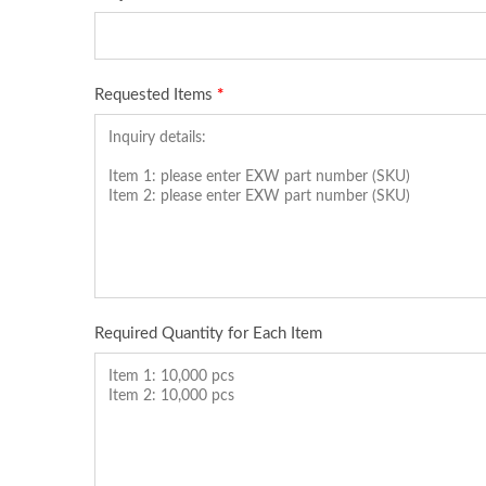
Новый Модульный Разъем
Па
Cat6A