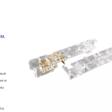
м.
ные
ом и
мо
сто