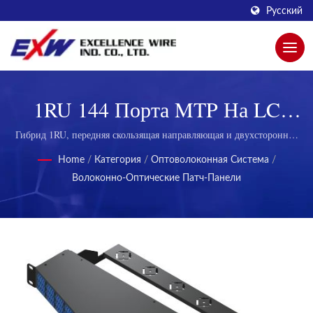
Русский
1RU 144 Порта MTP На LC
Угловая Патч-Панель |
Гибрид 1RU, передняя скользящая направляющая и двухсторонние
волоконно-оптические патч-панели | Прочные модульные вилки для
Инновационные Модульные
Home
/
Категория
/
Оптоволоконная Система
/
телекоммуникаций
Волоконно-Оптические Патч-Панели
Разъемы Для Улучшенной
Связи От Excellence Wire