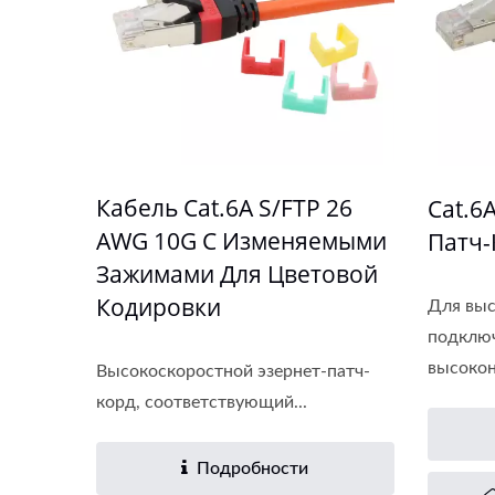
Новый Модульный Разъем
Па
Cat6A
Кабель Cat.6A S/FTP 26
Cat.6
AWG 10G С Изменяемыми
Патч-
Зажимами Для Цветовой
Кодировки
Для выс
подключ
высокон
Высокоскоростной эзернет-патч-
корд, соответствующий...
Подробности