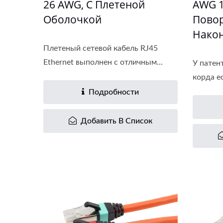
26 AWG, С Плетеной
AWG 1
Оболочкой
Пово
Нако
Плетеный сетевой кабель RJ45
Ethernet выполнен с отличным...
У патен
корда е
Подробности
Добавить В Список