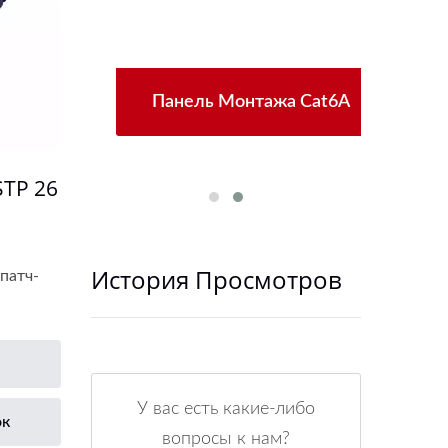
зъем
Панель Монтажа Cat6A
Нов
STP 26
История Просмотров
патч-
У вас есть какие-либо
ок
вопросы к нам?