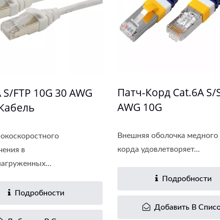
нель Монтажа Cat6A
Новый Модульный Ра
Cat6A
Патч-Корд Cat.6A S/
A S/FTP 10G 30 AWG
AWG 10G
Кабель
Внешняя оболочка медного 
окоскоростного
корда удовлетворяет...
ения в
агруженных...
Подробности
Подробности
Добавить В Спис