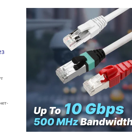
ез
ут
нет-