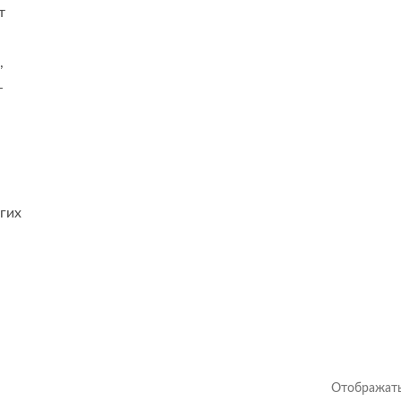
т
,
-
гих
Отображать