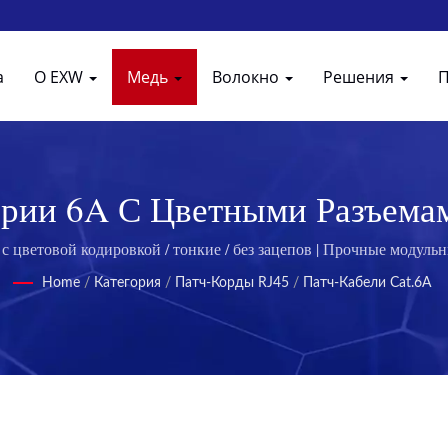
а
О EXW
Медь
Волокно
Решения
ории 6A С Цветными Разъема
мы Для Улучшенной Связи От
с цветовой кодировкой / тонкие / без зацепов | Прочные модул
Home
/
Категория
/
Патч-Корды RJ45
/
Патч-Кабели Cat.6A