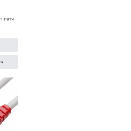
х
т-патч-
ок