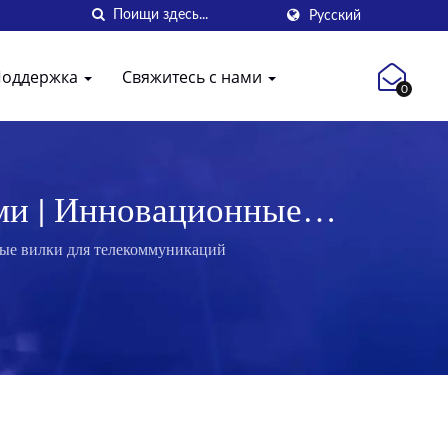
Русский
Поддержка
Свяжитесь с нами
0
ми | Инновационные
 Excellence Wire
ьные вилки для телекоммуникаций