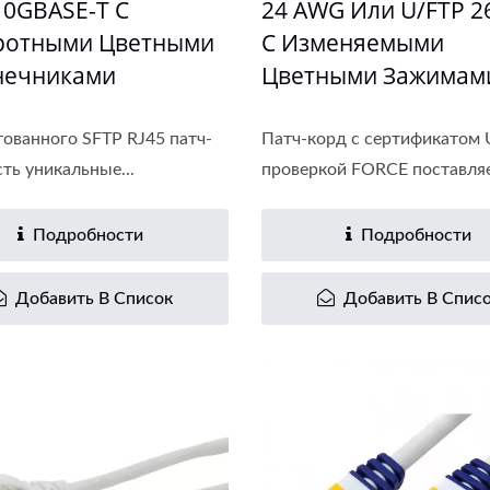
0GBASE-T С
24 AWG Или U/FTP 2
ротными Цветными
С Изменяемыми
нечниками
Цветными Зажимам
тованного SFTP RJ45 патч-
Патч-корд с сертификатом 
сть уникальные...
проверкой FORCE поставляет
Подробности
Подробности
Добавить В Список
Добавить В Спис