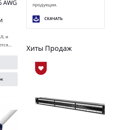
6 AWG
продукции.
СКАЧАТЬ
и
UL и
ся...
Хиты Продаж
ок