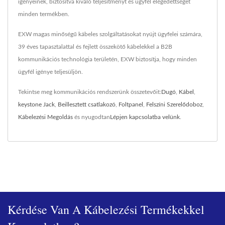
igényeinek, biztosítva kiváló teljesítményt és ügyfél elégedettséget
minden termékben.
EXW magas minőségű kábeles szolgáltatásokat nyújt ügyfelei számára,
39 éves tapasztalattal és fejlett összekötő kábelekkel a B2B
kommunikációs technológia területén, EXW biztosítja, hogy minden
ügyfél igénye teljesüljön.
Tekintse meg kommunikációs rendszerünk összetevőit:
Dugó
,
Kábel
,
keystone Jack
,
Beillesztett csatlakozó
,
Foltpanel
,
Felszíni Szerelődoboz
,
Kábelezési Megoldás
és nyugodtan
Lépjen kapcsolatba velünk
.
Kérdése Van A Kábelezési Termékekkel