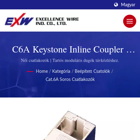
Magyar
C6A Keystone Inline Coupler |
Innovatív Moduláris Dugók A
Női csatlakozók | Tartós moduláris dugók távközléshez.
Jobb Kapcsolódásért A Excellence
Home
/
Kategória
/
Beépített Csatolók
/
Cat.6A Soros Csatlakozók
Wire Által