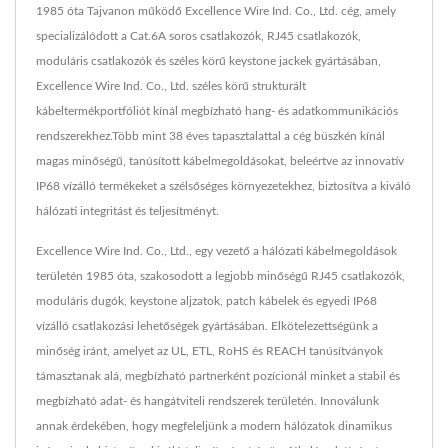
1985 óta Tajvanon működő Excellence Wire Ind. Co., Ltd. cég, amely
specializálódott a Cat.6A soros csatlakozók, RJ45 csatlakozók,
moduláris csatlakozók és széles körű keystone jackek gyártásában,
Excellence Wire Ind. Co., Ltd. széles körű strukturált
kábeltermékportfóliót kínál megbízható hang- és adatkommunikációs
rendszerekhez.Több mint 38 éves tapasztalattal a cég büszkén kínál
magas minőségű, tanúsított kábelmegoldásokat, beleértve az innovatív
IP68 vízálló termékeket a szélsőséges környezetekhez, biztosítva a kiváló
hálózati integritást és teljesítményt.
Excellence Wire Ind. Co., Ltd., egy vezető a hálózati kábelmegoldások
területén 1985 óta, szakosodott a legjobb minőségű RJ45 csatlakozók,
moduláris dugók, keystone aljzatok, patch kábelek és egyedi IP68
vízálló csatlakozási lehetőségek gyártásában. Elkötelezettségünk a
minőség iránt, amelyet az UL, ETL, RoHS és REACH tanúsítványok
támasztanak alá, megbízható partnerként pozícionál minket a stabil és
megbízható adat- és hangátviteli rendszerek területén. Innoválunk
annak érdekében, hogy megfeleljünk a modern hálózatok dinamikus