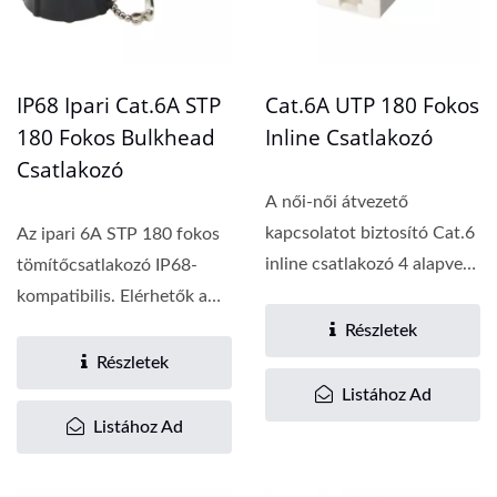
IP68 Ipari Cat.6A STP
Cat.6A UTP 180 Fokos
180 Fokos Bulkhead
Inline Csatlakozó
Csatlakozó
A női-női átvezető
kapcsolatot biztosító Cat.6
Az ipari 6A STP 180 fokos
inline csatlakozó 4 alapvető
tömítőcsatlakozó IP68-
előnnyel...
kompatibilis. Elérhetők a
Cat.5E, Cat.6...
Részletek
Részletek
Listához Ad
Listához Ad