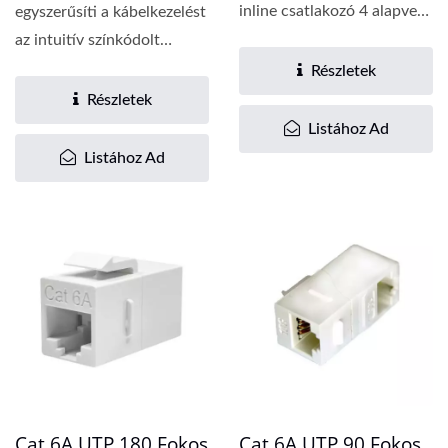
inline csatlakozó 4 alapvető
egyszerűsíti a kábelkezelést
előnnyel...
az intuitív színkódolt
lemezekkel,...
Részletek
Részletek
Listához Ad
Listához Ad
Cat.6A UTP 180 Fokos
Cat.6A UTP 90 Fokos