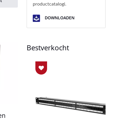
t
productcatalogi.
DOWNLOADEN
Bestverkocht
en