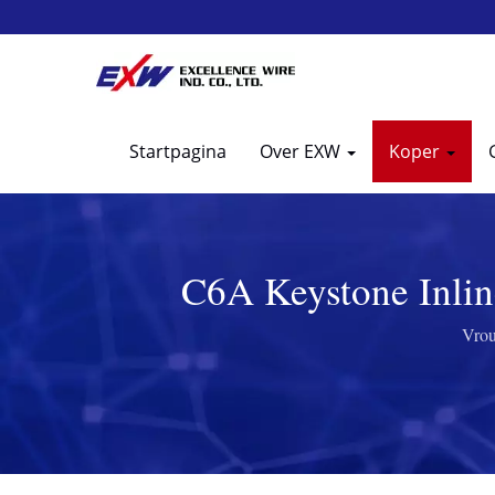
Startpagina
Over EXW
Koper
C6A Keystone Inlin
Verbeter
Vrou