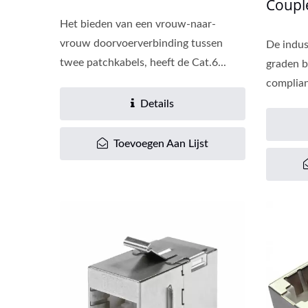
Coupl
Het bieden van een vrouw-naar-
vrouw doorvoerverbinding tussen
De indus
twee patchkabels, heeft de Cat.6...
graden b
Nieuwe Cat6A Keystone Jack
compliant
Details
Toevoegen Aan Lijst