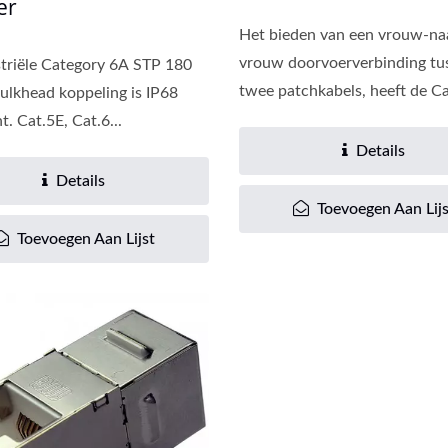
er
Het bieden van een vrouw-na
vrouw doorvoerverbinding tu
triële Category 6A STP 180
twee patchkabels, heeft de Cat
ulkhead koppeling is IP68
Cat6A Patch Paneel
Nieuwe Cat6A Keystone
. Cat.5E, Cat.6...
Details
Details
Toevoegen Aan Lijs
Toevoegen Aan Lijst