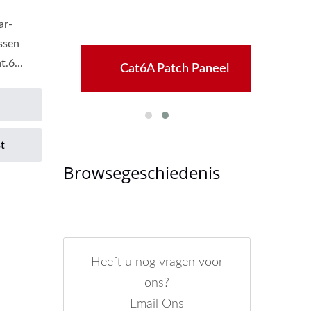
ar-
ssen
.6...
 Jack
Cat6A Patch Paneel
Nieu
t
Browsegeschiedenis
Heeft u nog vragen voor
ons?
Email Ons