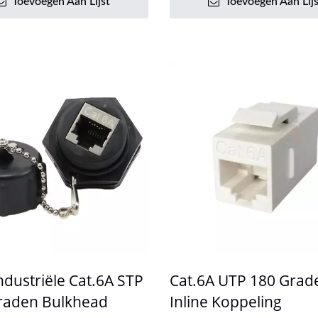
Toevoegen Aan Lijst
Toevoegen Aan Lijs
ndustriële Cat.6A STP
Cat.6A UTP 180 Grad
raden Bulkhead
Inline Koppeling