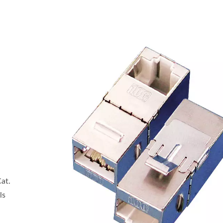
at.
ls