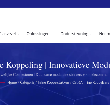
Glasvezel
Oplossingen
Ondersteuning
Neem 
e Koppeling | Innovatieve Modu
de Connectiviteit Door Excell
welijke Connectoren | Duurzame modulaire stekkers voor telecommuni
Home
/
Categorie
/
Inline Koppelstukken
/
Cat.6A Inline Koppelaars