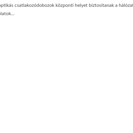
optikás csatlakozódobozok központi helyet biztosítanak a hálózat
latok...