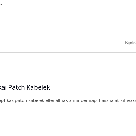
C
Kijelz
kai Patch Kábelek
optikás patch kábelek ellenállnak a mindennapi használat kihívás
..