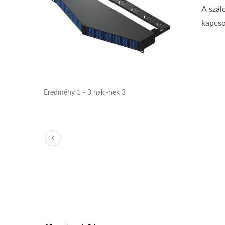
A szál
kapcso
Eredmény 1 - 3 nak,-nek 3