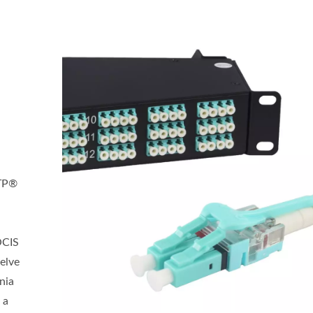
MTP®
OCIS
elve
ónia
 a