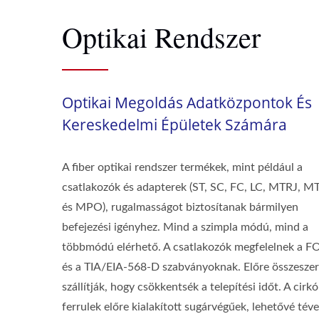
Optikai Rendszer
Optikai Megoldás Adatközpontok És
Kereskedelmi Épületek Számára
A fiber optikai rendszer termékek, mint például a
csatlakozók és adapterek (ST, SC, FC, LC, MTRJ, 
és MPO), rugalmasságot biztosítanak bármilyen
befejezési igényhez. Mind a szimpla módú, mind a
többmódú elérhető. A csatlakozók megfelelnek a F
és a TIA/EIA-568-D szabványoknak. Előre összeszer
szállítják, hogy csökkentsék a telepítési időt. A cirk
ferrulek előre kialakított sugárvégűek, lehetővé téve