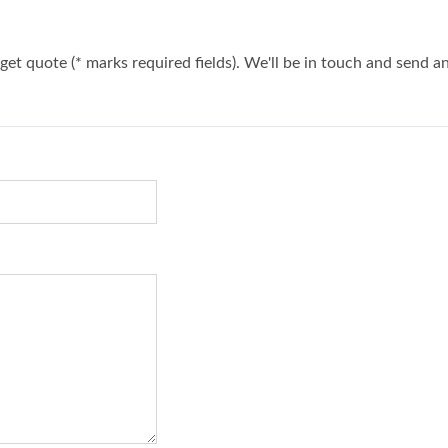
Cat6A Patch Panel
Új Cat6A Keystone J