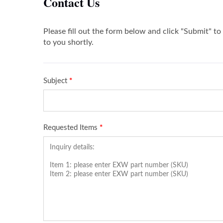
Új Cat6A Keystone Jack