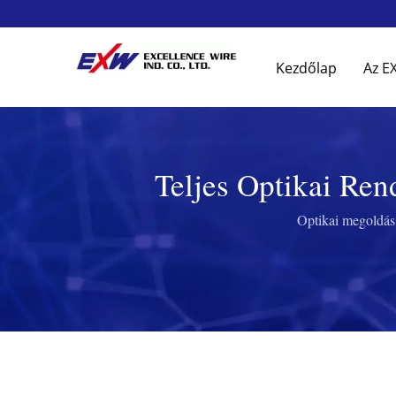
Kezdőlap
Az E
Teljes Optikai Ren
Kapc
Optikai megoldás 