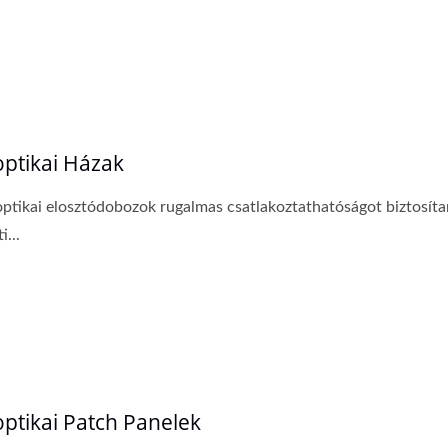
optikai Házak
optikai elosztódobozok rugalmas csatlakoztathatóságot biztosíta
i...
optikai Patch Panelek