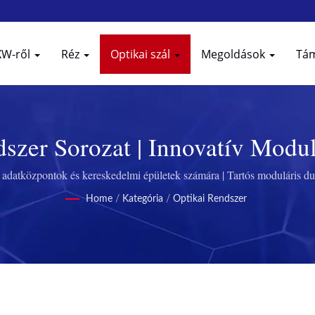
XW-ről
Réz
Optikai szál
Megoldások
Tá
dszer Sorozat | Innovatív Mod
solódásért A Excellence Wire 
adatközpontok és kereskedelmi épületek számára | Tartós moduláris d
Home
/
Kategória
/
Optikai Rendszer