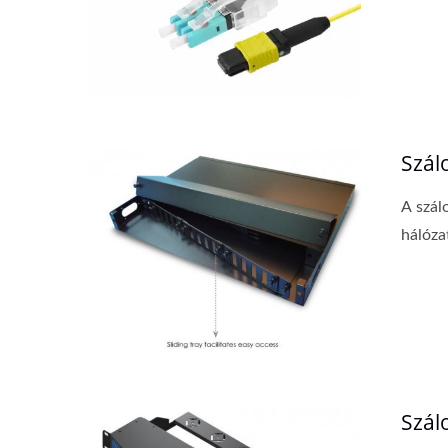
Szál
A szál
hálózat
Szál