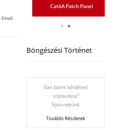
ack
Cat6A Patch Panel
Ú
Böngészési Történet
Van bármi kérdésed
számunkra?
Írjon nekünk
További Részletek