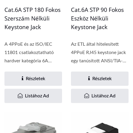
Cat.6A STP 180 Fokos
Cat.6A STP 90 Fokos
Szerszám Nélküli
Eszköz Nélküli
Keystone Jack
Keystone Jack
A 4PPoE és az ISO/IEC
Az ETL által hitelesített
11801 csatlakoztatható
4PPoE RJ45 keystone jack
hardver kategória 6A
egy tanúsított ANSI/TIA-
megfelel a 23 AWG-tól...
5682-D csatlakozó...
Részletek
Részletek
Listához Ad
Listához Ad