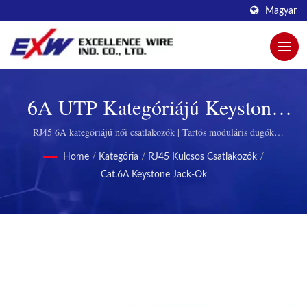
Magyar
6A UTP Kategóriájú Keystone
Jack | Innovatív Moduláris Dugók
RJ45 6A kategóriájú női csatlakozók | Tartós moduláris dugók
távközléshez.
A Jobb Kapcsolódásért A
Home
/
Kategória
/
RJ45 Kulcsos Csatlakozók
/
Cat.6A Keystone Jack-Ok
Excellence Wire Által