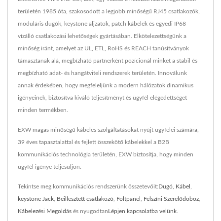
területén 1985 óta, szakosodott a legjobb minőségű RJ45 csatlakozók,
moduláris dugók, keystone aljzatok, patch kábelek és egyedi IP68
vízálló csatlakozási lehetőségek gyártásában. Elkötelezettségünk a
minőség iránt, amelyet az UL, ETL, RoHS és REACH tanúsítványok
támasztanak alá, megbízható partnerként pozícionál minket a stabil és
megbízható adat- és hangátviteli rendszerek területén. Innoválunk
annak érdekében, hogy megfeleljünk a modern hálózatok dinamikus
igényeinek, biztosítva kiváló teljesítményt és ügyfél elégedettséget
minden termékben.
EXW magas minőségű kábeles szolgáltatásokat nyújt ügyfelei számára,
39 éves tapasztalattal és fejlett összekötő kábelekkel a B2B
kommunikációs technológia területén, EXW biztosítja, hogy minden
ügyfél igénye teljesüljön.
Tekintse meg kommunikációs rendszerünk összetevőit:
Dugó
,
Kábel
,
keystone Jack
,
Beillesztett csatlakozó
,
Foltpanel
,
Felszíni Szerelődoboz
,
Kábelezési Megoldás
és nyugodtan
Lépjen kapcsolatba velünk
.