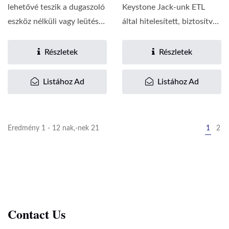
lehetővé teszik a dugaszoló
Keystone Jack-unk ETL
eszköz nélküli vagy leütéses
által hitelesített, biztosítva
befejezést,...
a biztonságot és a
megbízható...
Részletek
Részletek
Listához Ad
Listához Ad
Eredmény 1 - 12 nak,-nek 21
1
2