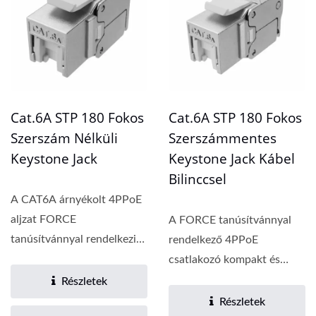
Cat.6A STP 180 Fokos
Cat.6A STP 180 Fokos
Szerszám Nélküli
Szerszámmentes
Keystone Jack
Keystone Jack Kábel
Bilinccsel
A CAT6A árnyékolt 4PPoE
aljzat FORCE
A FORCE tanúsítvánnyal
tanúsítvánnyal rendelkezik,
rendelkező 4PPoE
és az RJ45 aljzat megfelel...
csatlakozó kompakt és
helytakarékos korlátozott...
Részletek
Részletek