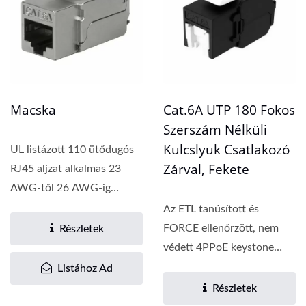
Macska
Cat.6A UTP 180 Fokos
Szerszám Nélküli
Kulcslyuk Csatlakozó
UL listázott 110 ütődugós
Zárval, Fekete
RJ45 aljzat alkalmas 23
AWG-től 26 AWG-ig
terjedő szálazott...
Az ETL tanúsított és
FORCE ellenőrzött, nem
Részletek
védett 4PPoE keystone
csatlakozó magas
Listához Ad
minőségű...
Részletek