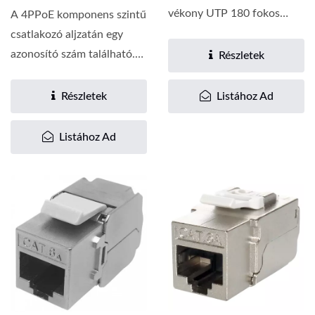
vékony UTP 180 fokos
A 4PPoE komponens szintű
keystone jack a hatékony...
csatlakozó aljzatán egy
azonosító szám található.
Részletek
Minden kulcsfontosságú...
Részletek
Listához Ad
Listához Ad