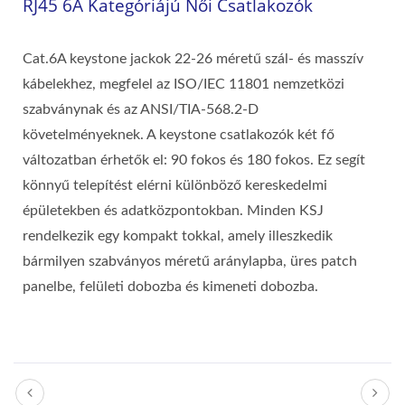
RJ45 6A Kategóriájú Női Csatlakozók
Cat.6A keystone jackok 22-26 méretű szál- és masszív
kábelekhez, megfelel az ISO/IEC 11801 nemzetközi
szabványnak és az ANSI/TIA-568.2-D
követelményeknek. A keystone csatlakozók két fő
változatban érhetők el: 90 fokos és 180 fokos. Ez segít
könnyű telepítést elérni különböző kereskedelmi
épületekben és adatközpontokban. Minden KSJ
rendelkezik egy kompakt tokkal, amely illeszkedik
bármilyen szabványos méretű aránylapba, üres patch
panelbe, felületi dobozba és kimeneti dobozba.