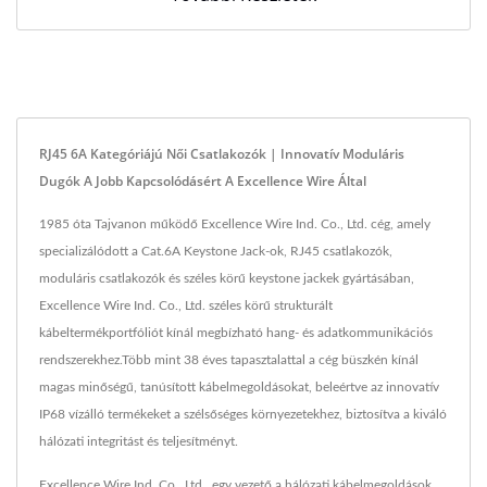
RJ45 6A Kategóriájú Női Csatlakozók | Innovatív Moduláris
Dugók A Jobb Kapcsolódásért A Excellence Wire Által
1985 óta Tajvanon működő Excellence Wire Ind. Co., Ltd. cég, amely
specializálódott a Cat.6A Keystone Jack-ok, RJ45 csatlakozók,
moduláris csatlakozók és széles körű keystone jackek gyártásában,
Excellence Wire Ind. Co., Ltd. széles körű strukturált
kábeltermékportfóliót kínál megbízható hang- és adatkommunikációs
rendszerekhez.Több mint 38 éves tapasztalattal a cég büszkén kínál
magas minőségű, tanúsított kábelmegoldásokat, beleértve az innovatív
IP68 vízálló termékeket a szélsőséges környezetekhez, biztosítva a kiváló
hálózati integritást és teljesítményt.
Excellence Wire Ind. Co., Ltd., egy vezető a hálózati kábelmegoldások