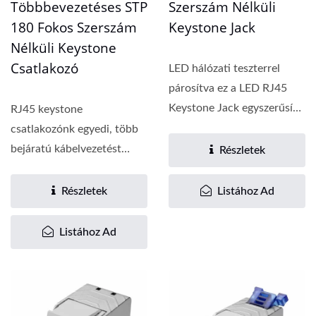
Többbevezetéses STP
Szerszám Nélküli
180 Fokos Szerszám
Keystone Jack
Nélküli Keystone
Csatlakozó
LED hálózati teszterrel
párosítva ez a LED RJ45
Keystone Jack egyszerűsíti
RJ45 keystone
a hibaelhárítást...
csatlakozónk egyedi, több
bejáratú kábelvezetést
Részletek
kínál, beleértve a bal,...
Részletek
Listához Ad
Listához Ad