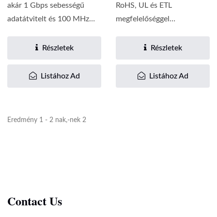
akár 1 Gbps sebességű
RoHS, UL és ETL
adatátvitelt és 100 MHz
megfelelőséggel
sávszélességet...
rendelkeznek, biztosítva,
hogy a patch...
Részletek
Részletek
Listához Ad
Listához Ad
Eredmény 1 - 2 nak,-nek 2