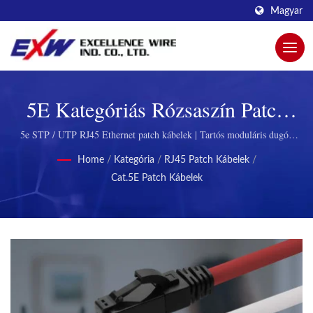
Magyar
5E Kategóriás Rózsaszín Patch
Kábel | Innovatív Moduláris
5e STP / UTP RJ45 Ethernet patch kábelek | Tartós moduláris dugók
távközléshez.
Dugók A Jobb Kapcsolódásért A
Home
/
Kategória
/
RJ45 Patch Kábelek
/
Cat.5E Patch Kábelek
Excellence Wire Által