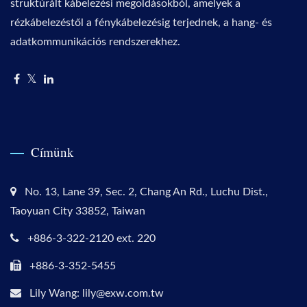
struktúrált kábelezési megoldásokból, amelyek a
rézkábelezéstől a fénykábelezésig terjednek, a hang- és
adatkommunikációs rendszerekhez.
Címünk
No. 13, Lane 39, Sec. 2, Chang An Rd., Luchu Dist.,
Taoyuan City 33852, Taiwan
+886-3-322-2120 ext. 220
+886-3-352-5455
Lily Wang: lily@exw.com.tw