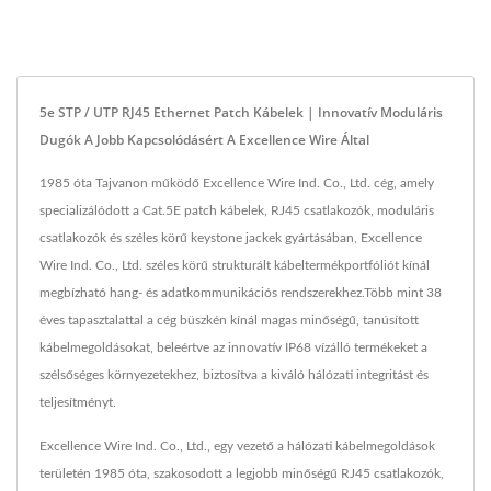
5e STP / UTP RJ45 Ethernet Patch Kábelek | Innovatív Moduláris
Dugók A Jobb Kapcsolódásért A Excellence Wire Által
1985 óta Tajvanon működő Excellence Wire Ind. Co., Ltd. cég, amely
specializálódott a Cat.5E patch kábelek, RJ45 csatlakozók, moduláris
csatlakozók és széles körű keystone jackek gyártásában, Excellence
Wire Ind. Co., Ltd. széles körű strukturált kábeltermékportfóliót kínál
megbízható hang- és adatkommunikációs rendszerekhez.Több mint 38
éves tapasztalattal a cég büszkén kínál magas minőségű, tanúsított
kábelmegoldásokat, beleértve az innovatív IP68 vízálló termékeket a
szélsőséges környezetekhez, biztosítva a kiváló hálózati integritást és
teljesítményt.
Excellence Wire Ind. Co., Ltd., egy vezető a hálózati kábelmegoldások
területén 1985 óta, szakosodott a legjobb minőségű RJ45 csatlakozók,