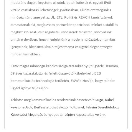
moduláris dugók, keystone aljzatok, patch kábelek és egyedi IP68
vízálló csatlakozási lehetőségek gyártásában. Elkötelezettségünk a
minőség iránt, amelyet az UL, ETL, RoHS és REACH tanúsítványok
támasztanak alá, megbízható partnerként pozícionál minket a stabil és
megbízható adat- és hangátviteli rendszerek területén. Innoválunk
annak érdekében, hogy megfeleljünk a modern hálózatok dinamikus
igényeinek, biztosítva kiváló teljesítményt és ügyfél elégedettséget
minden termékben.
EXW magas minőségű kábeles szolgáltatásokat nyújt ügyfelei számára,
39 éves tapasztalattal és fejlett összekötő kábelekkel a B2B
kommunikációs technológia területén, EXW biztosítja, hogy minden
ügyfél igénye teljesüljön.
Tekintse meg kommunikációs rendszerünk összetevőit:
Dugó
,
Kábel
,
keystone Jack
,
Beillesztett csatlakozó
,
Foltpanel
,
Felszíni Szerelődoboz
,
Kábelezési Megoldás
és nyugodtan
Lépjen kapcsolatba velünk
.