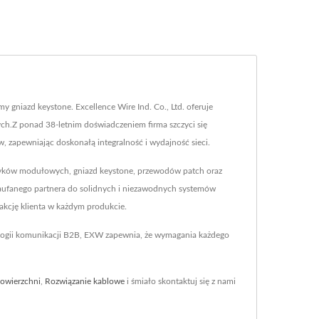
y gniazd keystone. Excellence Wire Ind. Co., Ltd. oferuje
.Z ponad 38-letnim doświadczeniem firma szczyci się
zapewniając doskonałą integralność i wydajność sieci.
5, wtyków modułowych, gniazd keystone, przewodów patch oraz
zaufanego partnera do solidnych i niezawodnych systemów
kcję klienta w każdym produkcie.
ologii komunikacji B2B, EXW zapewnia, że wymagania każdego
owierzchni
,
Rozwiązanie kablowe
i śmiało skontaktuj się z nami