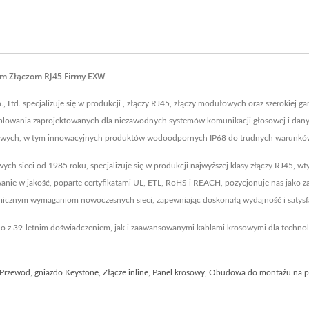
ym Złączom RJ45 Firmy EXW
 Ltd. specjalizuje się w produkcji , złączy RJ45, złączy modułowych oraz szerokiej gam
owania zaprojektowanych dla niezawodnych systemów komunikacji głosowej i danych
lowych, w tym innowacyjnych produktów wodoodpornych IP68 do trudnych warunków, 
blowych sieci od 1985 roku, specjalizuje się w produkcji najwyższej klasy złączy RJ4
wanie w jakość, poparte certyfikatami UL, ETL, RoHS i REACH, pozycjonuje nas jako 
micznym wymaganiom nowoczesnych sieci, zapewniając doskonałą wydajność i satysfa
no z 39-letnim doświadczeniem, jak i zaawansowanymi kablami krosowymi dla techn
Przewód
,
gniazdo Keystone
,
Złącze inline
,
Panel krosowy
,
Obudowa do montażu na p