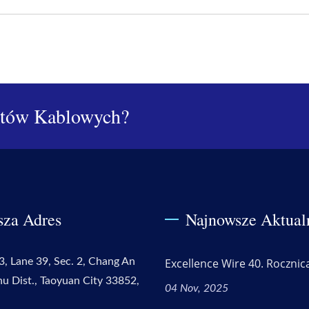
któw Kablowych?
sza Adres
Najnowsze Aktual
3, Lane 39, Sec. 2, Chang An
Excellence Wire 40. Rocznic
hu Dist., Taoyuan City 33852,
04 Nov, 2025