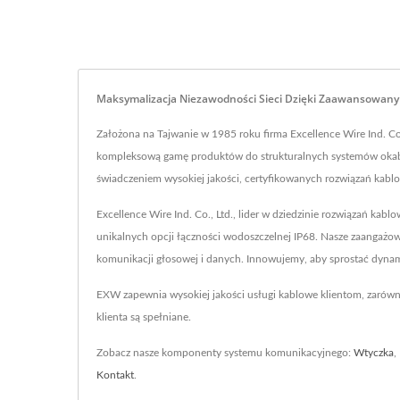
Maksymalizacja Niezawodności Sieci Dzięki Zaawansowan
Założona na Tajwanie w 1985 roku firma Excellence Wire Ind. Co.,
kompleksową gamę produktów do strukturalnych systemów okabl
świadczeniem wysokiej jakości, certyfikowanych rozwiązań kab
Excellence Wire Ind. Co., Ltd., lider w dziedzinie rozwiązań ka
unikalnych opcji łączności wodoszczelnej IP68. Nasze zaangażo
komunikacji głosowej i danych. Innowujemy, aby sprostać dyna
EXW zapewnia wysokiej jakości usługi kablowe klientom, zarów
klienta są spełniane.
Zobacz nasze komponenty systemu komunikacyjnego:
Wtyczka
,
Kontakt
.