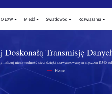
O EXW
Miedź
Światłowód
Rozwiązania
j Doskonałą Transmisję Dany
EXW
ymalizuj niezawodność sieci dzięki zaawansowanym złączom RJ45 
Home