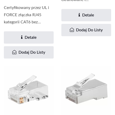
nieekranowane,
Certyfikowany przez UL i
wykorzystuje
FORCE złączka RJ45
Detale
opatentowane...
kategorii CAT6 bez
ekranowania to modułowy
Dodaj Do Listy
wtyk...
Detale
Dodaj Do Listy