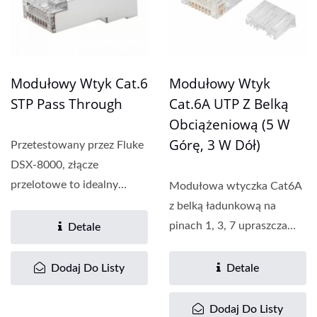
Modułowy Wtyk Cat.6
Modułowy Wtyk
STP Pass Through
Cat.6A UTP Z Belką
Obciążeniową (5 W
Górę, 3 W Dół)
Przetestowany przez Fluke
DSX-8000, złącze
przelotowe to idealny
Modułowa wtyczka Cat6A
element, który może
z belką ładunkową na
skrócić...
pinach 1, 3, 7 upraszcza
Detale
wyrównanie przewodów,...
Dodaj Do Listy
Detale
Dodaj Do Listy