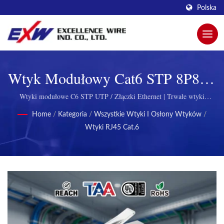
Polska
Wtyk Modułowy Cat6 STP 8P8C |
Innowacyjne Modułowe Wtyki
Wtyki modułowe C6 STP UTP / Złączki Ethernet | Trwałe wtyki
modularne do telekomunikacji
Dla Lepszej Łączności Od
Home
/
Kategoria
/
Wszystkie Wtyki I Osłony Wtyków
/
Wtyki RJ45 Cat.6
Excellence Wire