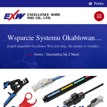
Polska
Wsparcie Systemu Okablowania
Strukturalnego | Zmaksymalizuj
Zespół ekspertów Excellence Wire jest tutaj, aby pomóc w wszelkich
problemach związanych z naszymi rozwiązaniami okablowania
Niezawodność Sieci Dzięki
Home
/
Skontaktuj Się Z Nami
strukturalnego. | Niezawodne gniazda keystone do systemów okablowania
strukturalnego.
Zaawansowanym Złączom RJ45
EXW.