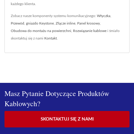
każdego klienta.
Zobacz nasze komponenty systemu komunikacyjnego:
Wtyczka
,
Przewód
,
gniazdo Keystone
,
Złącze inline
,
Panel krosowy
,
Obudowa do montażu na powierzchni
,
Rozwiązanie kablowe
i śmiało
skontaktuj się z nami
Kontakt
.
Masz Pytanie Dotyczące Produktów
Kablowych?
SKONTAKTUJ SIĘ Z NAMI