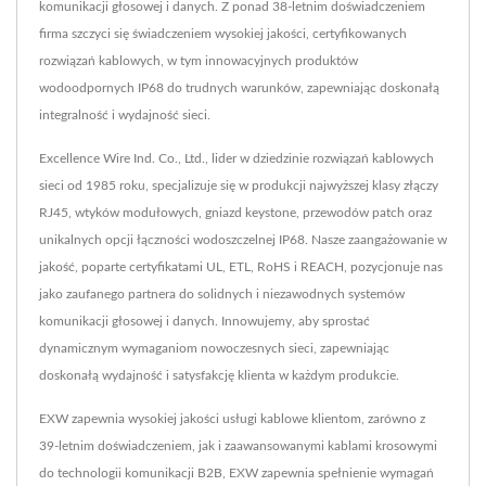
komunikacji głosowej i danych. Z ponad 38-letnim doświadczeniem
firma szczyci się świadczeniem wysokiej jakości, certyfikowanych
rozwiązań kablowych, w tym innowacyjnych produktów
wodoodpornych IP68 do trudnych warunków, zapewniając doskonałą
integralność i wydajność sieci.
Excellence Wire Ind. Co., Ltd., lider w dziedzinie rozwiązań kablowych
sieci od 1985 roku, specjalizuje się w produkcji najwyższej klasy złączy
RJ45, wtyków modułowych, gniazd keystone, przewodów patch oraz
unikalnych opcji łączności wodoszczelnej IP68. Nasze zaangażowanie w
jakość, poparte certyfikatami UL, ETL, RoHS i REACH, pozycjonuje nas
jako zaufanego partnera do solidnych i niezawodnych systemów
komunikacji głosowej i danych. Innowujemy, aby sprostać
dynamicznym wymaganiom nowoczesnych sieci, zapewniając
doskonałą wydajność i satysfakcję klienta w każdym produkcie.
EXW zapewnia wysokiej jakości usługi kablowe klientom, zarówno z
39-letnim doświadczeniem, jak i zaawansowanymi kablami krosowymi
do technologii komunikacji B2B, EXW zapewnia spełnienie wymagań