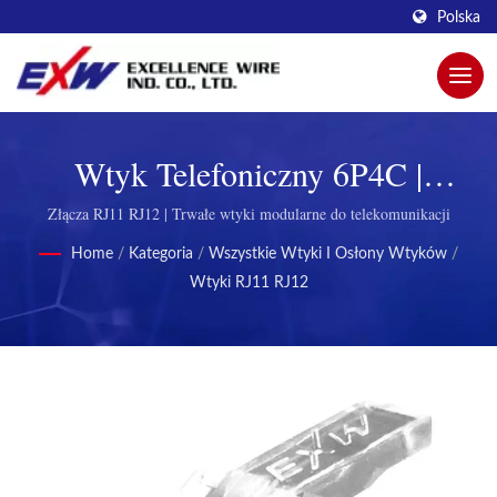
Polska
Wtyk Telefoniczny 6P4C |
Innowacyjne Modułowe Wtyki
Złącza RJ11 RJ12 | Trwałe wtyki modularne do telekomunikacji
Dla Lepszej Łączności Od
Home
/
Kategoria
/
Wszystkie Wtyki I Osłony Wtyków
/
Wtyki RJ11 RJ12
Excellence Wire