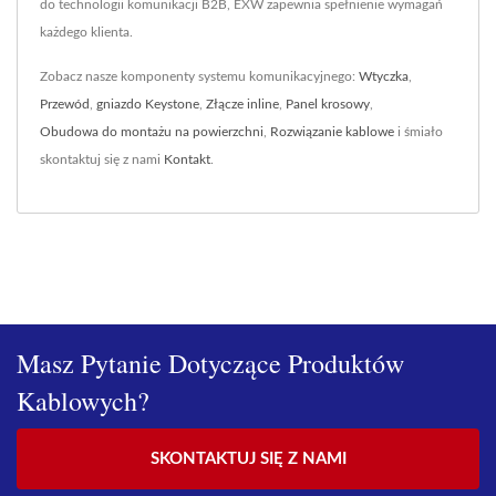
do technologii komunikacji B2B, EXW zapewnia spełnienie wymagań
każdego klienta.
Zobacz nasze komponenty systemu komunikacyjnego:
Wtyczka
,
Przewód
,
gniazdo Keystone
,
Złącze inline
,
Panel krosowy
,
Obudowa do montażu na powierzchni
,
Rozwiązanie kablowe
i śmiało
skontaktuj się z nami
Kontakt
.
Masz Pytanie Dotyczące Produktów
Kablowych?
SKONTAKTUJ SIĘ Z NAMI