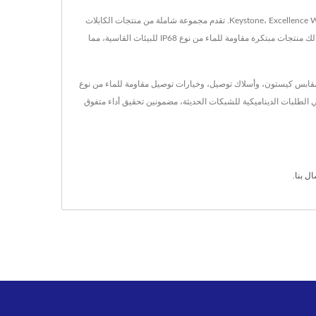
مقرها في تايوان منذ عام 1985، Excellence Wire Ind. Co., Ltd. متخصصة في تصنيع موصلات RJ45 وموصلات موديلار ومجموعة واسعة من مقابس Keystone، Excellence Wire Ind. Co., Ltd. تقدم مجموعة شاملة من منتجات الكابلات
المنظمة مصممة لأنظمة الاتصالات الصوتية والبيانات الموثوقة. بفضل خبرتها التي تزيد عن 38 عامًا، تفخر الشركة بتوفير حلول كابلات عالية الجودة ومعتمدة، بما في ذلك منتجات مبتكرة مقاومة للماء من نوع IP68 للبيئات القاسية، مما
 عام 1985، متخصصة في تصنيع موصلات RJ45 عالية المستوى، وموصلات موديلار، ومقابس كيستون، وأسلاك توصيل، وخيارات توصيل مقاومة للماء من نوع
نات القوية والموثوقة. نبتكر لنلبي الطلبات الديناميكية للشبكات الحديثة، مضمونين تحقيق أداء متفوق
ال بنا
.