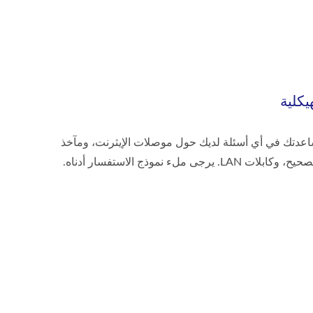
يكلية
Exc سعيد بمساعدتك في أي أسئلة لديك حول موصلات الإيثرنت، ومآخذ
RJ45 الكيستون، ولوحات التصحيح، وكابلات LAN. يرجى ملء نموذج الاستفسار أدناه.