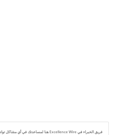
فريق الخبراء في Excellence Wire هنا لمساعدتك في أي مشاكل تواجهها مع حلول الكابلات الهيكلية لدينا. | ضمان نقل بيانات متفوق مع كابلات التصحيح EXW