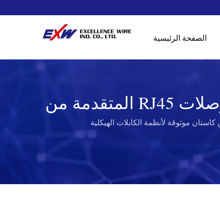
الصفحة الرئيسية
دعم نظام الكابلات الهيكلية | زيادة موثوقية الشبكة مع موصلات RJ45 المتقدمة من