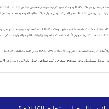
['شركة إكسلنس واير الصناعية المحدودة'], الرائدة في حلول تمديد الشبكات منذ
IP68 فريدة. تفانينا في الجودة، مدعومة بشهادات UL و ETL و RoHS و REACH، تضعنا كشريك موثوق لأنظمة الاتصالات الصوتية والبيا
ون
,
موصل متسلسل
,
لوحة التصحيح
,
صندوق تركيب سطحي
,
حلول الكابلات
ولا تتردد في
الاتص
يك سؤال حول منتجات الكابلات؟