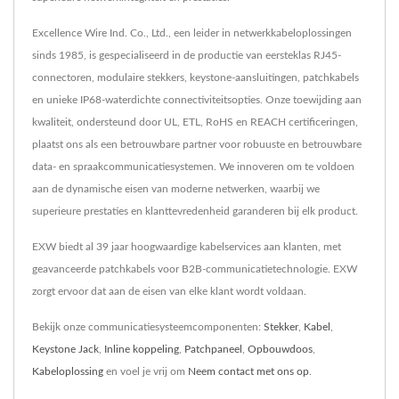
Excellence Wire Ind. Co., Ltd., een leider in netwerkkabeloplossingen
sinds 1985, is gespecialiseerd in de productie van eersteklas RJ45-
connectoren, modulaire stekkers, keystone-aansluitingen, patchkabels
en unieke IP68-waterdichte connectiviteitsopties. Onze toewijding aan
kwaliteit, ondersteund door UL, ETL, RoHS en REACH certificeringen,
plaatst ons als een betrouwbare partner voor robuuste en betrouwbare
data- en spraakcommunicatiesystemen. We innoveren om te voldoen
aan de dynamische eisen van moderne netwerken, waarbij we
superieure prestaties en klanttevredenheid garanderen bij elk product.
EXW biedt al 39 jaar hoogwaardige kabelservices aan klanten, met
geavanceerde patchkabels voor B2B-communicatietechnologie. EXW
zorgt ervoor dat aan de eisen van elke klant wordt voldaan.
Bekijk onze communicatiesysteemcomponenten:
Stekker
,
Kabel
,
Keystone Jack
,
Inline koppeling
,
Patchpaneel
,
Opbouwdoos
,
Kabeloplossing
en voel je vrij om
Neem contact met ons op
.