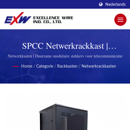
Nederlands
SPCC Netwerkrackkast |
Innovatieve Modulaire Stekkers
Netwerkkasten | Duurzame modulaire stekkers voor telecommunicatie
Voor Verbeterde Connectiviteit
Home
/
Categorie
/
Rackkasten
/
Netwerkrackkasten
Door Excellence Wire