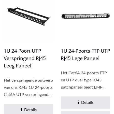
1U 24 Poort UTP
1U 24-Poorts FTP UTP
Verspringend RJ45
RJ45 Lege Paneel
Leeg Paneel
Het Cat6A 24-poorts FTP
en UTP dual type RJ45
Het verspringende ontwerp
patchpaneel biedt EMI-
van ons RJ45 1U 24-poorts
reductie en hoge
Cat6A UTP verspringend
dichtheid...
blindpaneel met
Details
ondersteuningsbalk...
Details