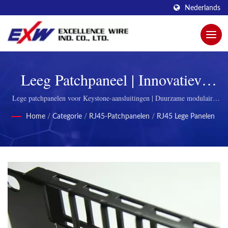
Nederlands
Leeg Patchpaneel | Innovatieve
Modulaire Stekkers Voor
Lege patchpanelen voor Keystone-aansluitingen | Duurzame modulaire
stekkers voor telecommunicatie
Verbeterde Connectiviteit Door
Home
/
Categorie
/
RJ45-Patchpanelen
/
RJ45 Lege Panelen
Excellence Wire