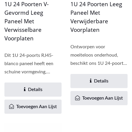
1U 24 Poorten V-
1U 24 Poorten Leeg
Gevormd Leeg
Paneel Met
Paneel Met
Verwijderbare
Verwisselbare
Voorplaten
Voorplaten
Ontworpen voor
moeiteloos onderhoud,
Dit 1U 24-poorts RJ45-
beschikt ons 1U 24-poorts
blanco paneel heeft een
RJ45 blindpaneel over
schuine vormgeving,
verwijderbare...
afneembare frontplaten en
Details
verspringende...
Details
Toevoegen Aan Lijst
Toevoegen Aan Lijst