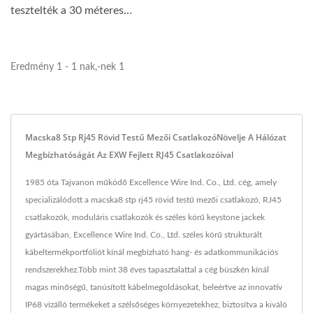
tesztelték a 30 méteres
csatorna...
Eredmény 1 - 1 nak,-nek 1
Macska8 Stp Rj45 Rövid Testű Mezői CsatlakozóNövelje A Hálózat
Megbízhatóságát Az EXW Fejlett RJ45 Csatlakozóival
1985 óta Tajvanon működő Excellence Wire Ind. Co., Ltd. cég, amely
specializálódott a macska8 stp rj45 rövid testű mezői csatlakozó, RJ45
csatlakozók, moduláris csatlakozók és széles körű keystone jackek
gyártásában, Excellence Wire Ind. Co., Ltd. széles körű strukturált
kábeltermékportfóliót kínál megbízható hang- és adatkommunikációs
rendszerekhez.Több mint 38 éves tapasztalattal a cég büszkén kínál
magas minőségű, tanúsított kábelmegoldásokat, beleértve az innovatív
IP68 vízálló termékeket a szélsőséges környezetekhez, biztosítva a kiváló