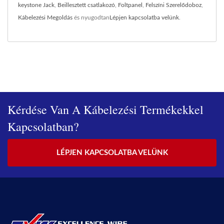
keystone Jack
,
Beillesztett csatlakozó
,
Foltpanel
,
Felszíni Szerelődoboz
,
Kábelezési Megoldás
és nyugodtan
Lépjen kapcsolatba velünk
.
Kérdése Van A Kábelezési Termékekkel
Kapcsolatban?
LÉPJEN KAPCSOLATBA VELÜNK