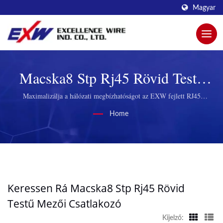
Magyar
Macska8 Stp Rj45 Rövid Testű
Mezői CsatlakozóKeresett |
Maximalizálja a hálózati megbízhatóságot az EXW fejlett RJ45
csatlakozóival
Biztosítsa A Kiváló Adatátvitelt
Home
EXW Összekötő Kábelekkel
Keressen Rá Macska8 Stp Rj45 Rövid
Testű Mezői Csatlakozó
Kijelző: