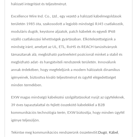
hálózati integritást és teljesítményt.
Excellence Wire Ind. Co., Ltd., egy vezető a hálózati kábelmegoldások
területén 1985 óta, szakosodott a legjobb minőségű RJ45 csatlakozók,
moduláris dugók, keystone aljzatok, patch kábelek és egyedi IP68
vízálló csatlakozási lehetőségek gyártásában. Elkötelezettségünk a
minőség iránt, amelyet az UL, ETL, RoHS és REACH tanúsítványok
támasztanak alá, megbízható partnerként pozícionál minket a stabil és
megbízható adat- és hangátviteli rendszerek területén. Innoválunk
annak érdekében, hogy megfeleljünk a modern hálózatok dinamikus
igényeinek, biztosítva kiváló teljesítményt és ügyfél elégedettséget
minden termékben.
EXW magas minőségű kábelezési szolgáltatásokat nyújt az ügyfeleknek,
39 éves tapasztalattal és fejlett összekötő kábelekkel a B2B
kommunikációs technológia terén, EXW biztosítja, hogy minden ügyfél
igénye teljesüljön.
Tekintse meg kommunikációs rendszerünk összetevőit:
Dugó
,
Kábel
,