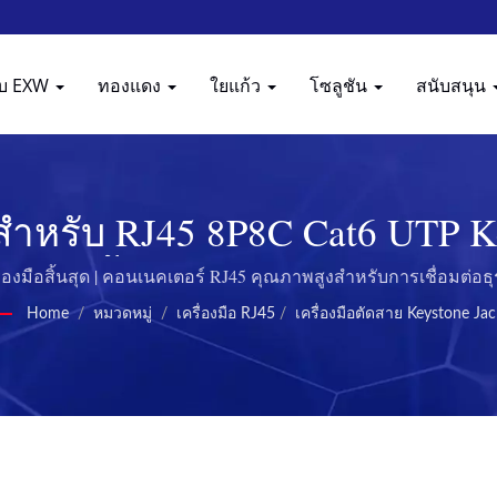
กับ EXW
ทองแดง
ใยแก้ว
โซลูชัน
สนับสนุน
 สำหรับ RJ45 8P8C Cat6 UTP Ke
ุณกันน้ำ: โซลูชัน IP68 จาก E
ื่องมือสิ้นสุด | คอนเนคเตอร์ RJ45 คุณภาพสูงสำหรับการเชื่อมต่อธุ
Home
/
หมวดหมู่
/
เครื่องมือ RJ45
/
เครื่องมือตัดสาย Keystone Jac