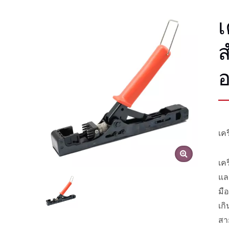
เ
ส
เค
เค
แล
มื
เก
สา