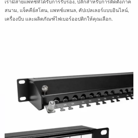
เรามีสายแพทช์ที่ได้รับการรับรอง, ปลั๊กสำหรับการติดตั้งภาค
สนาม, แจ็คคีย์สโตน, แพทช์แพนล, คัปเปลเลอร์แบบอินไลน์,
เครื่องบีบ และผลิตภัณฑ์ไฟเบอร์ออปติกให้คุณเลือก.