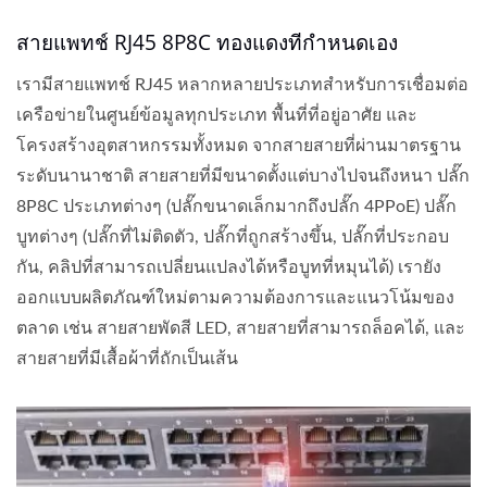
สายแพทช์ RJ45 8P8C ทองแดงที่กำหนดเอง
เรามีสายแพทช์ RJ45 หลากหลายประเภทสำหรับการเชื่อมต่อ
เครือข่ายในศูนย์ข้อมูลทุกประเภท พื้นที่ที่อยู่อาศัย และ
โครงสร้างอุตสาหกรรมทั้งหมด จากสายสายที่ผ่านมาตรฐาน
ระดับนานาชาติ สายสายที่มีขนาดตั้งแต่บางไปจนถึงหนา ปลั๊ก
8P8C ประเภทต่างๆ (ปลั๊กขนาดเล็กมากถึงปลั๊ก 4PPoE) ปลั๊ก
บูทต่างๆ (ปลั๊กที่ไม่ติดตัว, ปลั๊กที่ถูกสร้างขึ้น, ปลั๊กที่ประกอบ
กัน, คลิปที่สามารถเปลี่ยนแปลงได้หรือบูทที่หมุนได้) เรายัง
ออกแบบผลิตภัณฑ์ใหม่ตามความต้องการและแนวโน้มของ
ตลาด เช่น สายสายพัดสี LED, สายสายที่สามารถล็อคได้, และ
สายสายที่มีเสื้อผ้าที่ถักเป็นเส้น