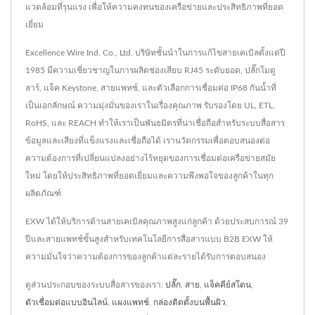
แวดล้อมที่รุนแรง เพื่อให้ความคงทนของเครือข่ายและประสิทธิภาพที่ยอด
เยี่ยม
Excellence Wire Ind. Co., Ltd. บริษัทชั้นนำในการแก้ไขสายเคเบิลตั้งแต่ปี
1985 มีความเชี่ยวชาญในการผลิตช่องเสียบ RJ45 ระดับยอด, ปลั๊กโมดู
ลาร์, แจ็ค Keystone, สายแพทช์, และตัวเลือกการเชื่อมต่อ IP68 กันน้ำที่
เป็นเอกลักษณ์ ความมุ่งมั่นของเราในเรื่องคุณภาพ รับรองโดย UL, ETL,
RoHS, และ REACH ทำให้เราเป็นพันธมิตรที่น่าเชื่อถือสำหรับระบบสื่อสาร
ข้อมูลและเสียงที่แข็งแรงและเชื่อถือได้ เรานวัตกรรมเพื่อตอบสนองต่อ
ความต้องการที่เปลี่ยนแปลงอย่างไร้หยุดของการเชื่อมต่อเครือข่ายสมัย
ใหม่ โดยให้ประสิทธิภาพที่ยอดเยี่ยมและความพึงพอใจของลูกค้าในทุก
ผลิตภัณฑ์
EXW ได้ให้บริการด้านสายเคเบิลคุณภาพสูงแก่ลูกค้า ด้วยประสบการณ์ 39
ปีและสายแพทช์ขั้นสูงสำหรับเทคโนโลยีการสื่อสารแบบ B2B EXW ให้
ความมั่นใจว่าความต้องการของลูกค้าแต่ละรายได้รับการตอบสนอง
ดูส่วนประกอบของระบบสื่อสารของเรา:
ปลั๊ก
,
สาย
,
แจ็คคีย์สโตน
,
ตัวเชื่อมต่อแบบอินไลน์
,
แผงแพทช์
,
กล่องติดตั้งบนพื้นผิว
,