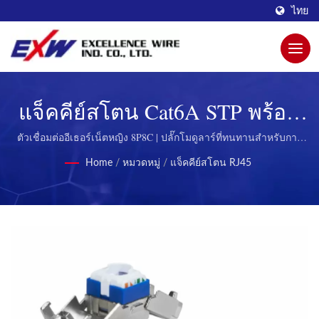
ไทย
แจ็คคีย์สโตน Cat6A STP พร้อม
ชัตเตอร์ | ปลั๊กโมดูลาร์นวัตกรรม
ตัวเชื่อมต่ออีเธอร์เน็ตหญิง 8P8C | ปลั๊กโมดูลาร์ที่ทนทานสำหรับการ
สื่อสารโทรคมนาคม
เพื่อการเชื่อมต่อที่ดีขึ้นโดย
Home
/
หมวดหมู่
/
แจ็คคีย์สโตน RJ45
Excellence Wire