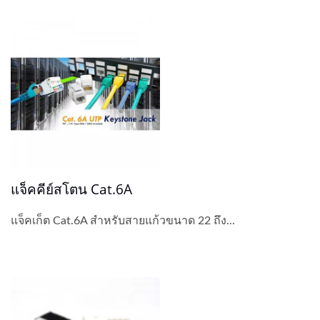
แจ็คคีย์สโตน Cat.6A
แจ็คเก็ต Cat.6A สำหรับสายแก้วขนาด 22 ถึง...