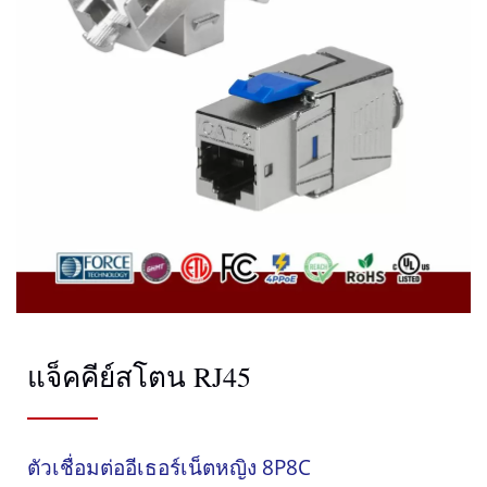
แจ็คคีย์สโตน RJ45
ตัวเชื่อมต่ออีเธอร์เน็ตหญิง 8P8C