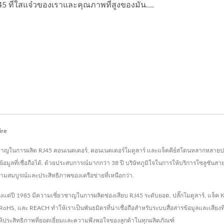
45 ที่ใสแจ๋วของเราและคุณภาพที่สูงของมัน....
ire
 เชี่ยวชาญในการผลิต RJ45 คอนเนคเตอร์, คอนเนคเตอร์โมดูลาร์ และแจ็คคีย์สโตนหลากหลายป
ูลที่เชื่อถือได้. ด้วยประสบการณ์มากกว่า 38 ปี บริษัทภูมิใจในการให้บริการโซลูชันสาย
วามสมบูรณ์และประสิทธิภาพของเครือข่ายที่เหนือกว่า.
ั้งแต่ปี 1985 มีความเชี่ยวชาญในการผลิตช่องเสียบ RJ45 ระดับยอด, ปลั๊กโมดูลาร์, แจ็ค Ke
 RoHS, และ REACH ทำให้เราเป็นพันธมิตรที่น่าเชื่อถือสำหรับระบบสื่อสารข้อมูลและเสียง
ยให้ประสิทธิภาพที่ยอดเยี่ยมและความพึงพอใจของลูกค้าในทุกผลิตภัณฑ์