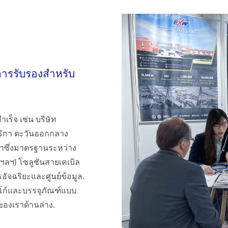
บการรับรองสำหรับ
ร็จ เช่น บริษัท
ิกา ตะวันออกกลาง
าซึ่งมาตรฐานระหว่าง
ฯลฯ) โซลูชันสายเคเบิล
ัจฉริยะและศูนย์ข้อมูล.
โก้และบรรจุภัณฑ์แบบ
องเราด้านล่าง.