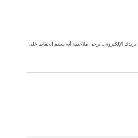
ة, سنحتاج منك تقديم المعلومات التالية. سيرسل لك نظامنا رابط تنزيل ملف pdf إلى حساب بريدك الإلكتروني. يرجى ملاحظة أنه سيتم الحفاظ على