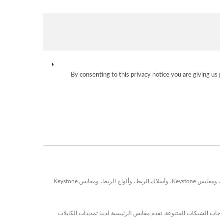
By consenting to this privacy notice you are giving us 
مقرها في تايوان منذ عام 1985، Excellence Wire Ind. Co., Ltd. كانت منتجًا لمنتجات الكابلات المُنظمة. منتجاتهم الرئيسية للاتصالات البيانات تشمل موصلات RJ45، ومقابس Keystone، وأسلاك الربط، وألواح الربط، ومقابس Keystone
 RJ45، منتجاتنا تضمن اتصالات موثوقة عالية السرعة لاحتياجات الشبكات المتنوعة. تقدم مقابس الرئيسية لدينا تمديدات الكابلات