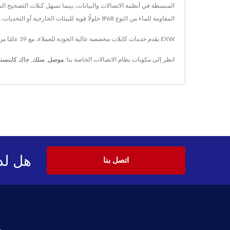
المبسطة في أنظمة الاتصالات والبيانات، بينما تسهل كبلات التصحيح المتي
المقاومة للماء من النوع IP68 حلولًا قوية للبيئات الخارجية أو التحديات، مما يضمن الطول الزمني والموثوقية. تلبية مجموعة واسعة من متطلبات الشبكة، منتجاتنا مثالية للمشترين الذين يبحثون عن الجودة والابتكار في توصيل الشبكة.
EXW يقدم خدمات كابلات مخصصة عالية الجودة للعملاء، مع 39 عامًا من الخبرة وأسلاك التصحيح المتقدمة لتكنولوجيا الاتصالات B2B، EXW يضمن تلبية متطلبات كل عميل.
انظر إلى مكونات نظام الاتصالات الخاصة بنا:
موصل
,
سلك
,
جاك كاينست
هل لد
اتصل بنا