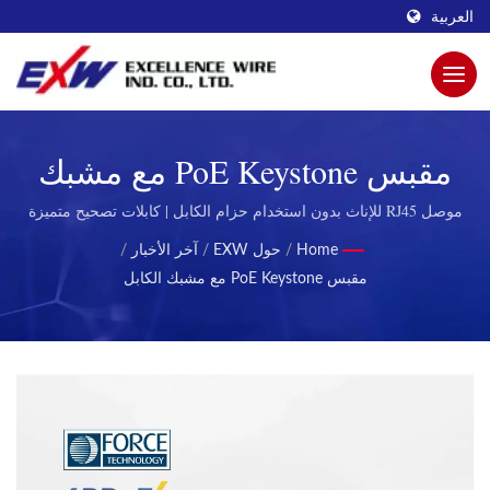
العربية
مقبس PoE Keystone مع مشبك
الكابل | قيادة التغيير في الشبكات:
موصل RJ45 للإناث بدون استخدام حزام الكابل | كابلات تصحيح متميزة
لنقل البيانات عالي السرعة
مقابس كاستان من EXW
Home
/
حول EXW
/
آخر الأخبار
/
مقبس PoE Keystone مع مشبك الكابل