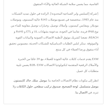
القاسية، مما يضمن سلامة الشبكة العالية والأداء المتفوق.
['شركة إكسلنس واير الصناعية المحدودة'], الرائدة في حلول تمديد الشبكات
منذ عام 1985، متخصصة في تصنيع موصلات RJ45 عالية المستوى، وموصلات
موديلار، ومقابس كيستون، وأسلاك توصيل، وخيارات توصيل مقاومة للماء من
نوع IP68 فريدة. تفانينا في الجودة، مدعومة بشهادات UL و ETL و RoHS و
REACH، تضعنا كشريك موثوق لأنظمة الاتصالات الصوتية والبيانات القوية
والموثوقة. نبتكر لنلبي الطلبات الديناميكية للشبكات الحديثة، مضمونين تحقيق
أداء متفوق ورضا العملاء في كل منتج.
EXW يقدم خدمات كابلات عالية الجودة للعملاء، مع 39 عامًا من الخبرة
والأسلاك الرقعية المتقدمة لتكنولوجيا الاتصالات B2B، EXW يضمن تلبية
متطلبات كل عميل.
انظر إلى مكونات نظام الاتصالات الخاصة بنا:
موصل
,
سلك
,
جاك كاينستون
,
موصل متسلسل
,
لوحة التصحيح
,
صندوق تركيب سطحي
,
حلول الكابلات
ولا
تتردد في
الاتصال بنا
.