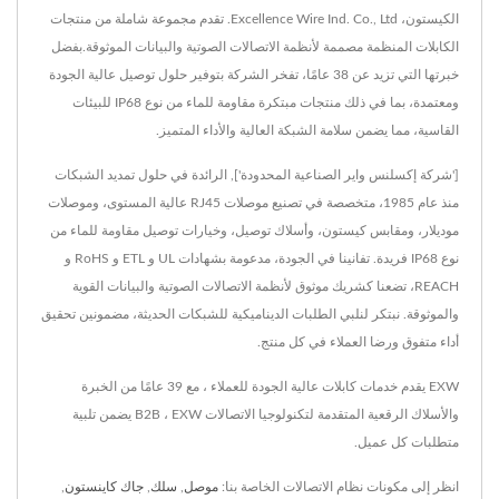
الكيستون، Excellence Wire Ind. Co., Ltd. تقدم مجموعة شاملة من منتجات
الكابلات المنظمة مصممة لأنظمة الاتصالات الصوتية والبيانات الموثوقة.بفضل
خبرتها التي تزيد عن 38 عامًا، تفخر الشركة بتوفير حلول توصيل عالية الجودة
ومعتمدة، بما في ذلك منتجات مبتكرة مقاومة للماء من نوع IP68 للبيئات
القاسية، مما يضمن سلامة الشبكة العالية والأداء المتميز.
['شركة إكسلنس واير الصناعية المحدودة'], الرائدة في حلول تمديد الشبكات
منذ عام 1985، متخصصة في تصنيع موصلات RJ45 عالية المستوى، وموصلات
موديلار، ومقابس كيستون، وأسلاك توصيل، وخيارات توصيل مقاومة للماء من
نوع IP68 فريدة. تفانينا في الجودة، مدعومة بشهادات UL و ETL و RoHS و
REACH، تضعنا كشريك موثوق لأنظمة الاتصالات الصوتية والبيانات القوية
والموثوقة. نبتكر لنلبي الطلبات الديناميكية للشبكات الحديثة، مضمونين تحقيق
أداء متفوق ورضا العملاء في كل منتج.
EXW يقدم خدمات كابلات عالية الجودة للعملاء ، مع 39 عامًا من الخبرة
والأسلاك الرقعية المتقدمة لتكنولوجيا الاتصالات B2B ، EXW يضمن تلبية
متطلبات كل عميل.
انظر إلى مكونات نظام الاتصالات الخاصة بنا:
موصل
,
سلك
,
جاك كاينستون
,