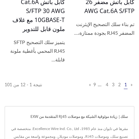
كابل باتش مضفر 26
كابل باتش Cat.6A
S/FTP 30 AWG
AWG Cat.6A S/FTP
10GBASE-T مع غلاف
تم بناء سلك التصحيح الإيثرنت
ملون قابل للتدوير
المضفر RJ45 بجودة ممتازة،...
يتميز سلك التصحيح SFTP
RJ45 المحمي بأغطية ملونة
قابلة...
…
«
1
2
3
4
9
»
نتيجة 1 - 12 من 101
سلك| زيادة موثوقية الشبكة مع موصلات RJ45 المتقدمة من EXW
مقرها في تايوان منذ عام 1985، Excellence Wire Ind. Co., Ltd. متخصصة في
تصنيع سلك، وموصلات RJ45، وموصلات موديلار، ومجموعة واسعة من مقابس