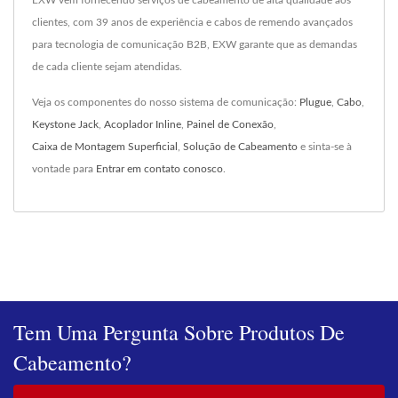
EXW vem fornecendo serviços de cabeamento de alta qualidade aos
clientes, com 39 anos de experiência e cabos de remendo avançados
para tecnologia de comunicação B2B, EXW garante que as demandas
de cada cliente sejam atendidas.
Veja os componentes do nosso sistema de comunicação:
Plugue
,
Cabo
,
Keystone Jack
,
Acoplador Inline
,
Painel de Conexão
,
Caixa de Montagem Superficial
,
Solução de Cabeamento
e sinta-se à
vontade para
Entrar em contato conosco
.
Tem Uma Pergunta Sobre Produtos De
Cabeamento?