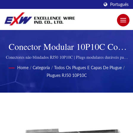
Português
Conector Modular 10P10C Com
Chave | Conectores Modulares
Conectores não blindados RJ50 10P10C | Plugs modulares duráveis para
telecomunicações
Inovadores Para Conectividade
Home
/
Categoria
/
Todos Os Plugues E Capas De Plugue
/
Plugues RJ50 10P10C
Aprimorada Da Excellence Wire