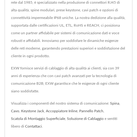
rete dal 1985, è specializzato nella produzione di connettori RJ45 di
alta qualità, spine modulari, prese keystone, cavi patch e opzioni di
connettività impermeabile IP68 uniche. La nostra dedizione alla qualità,
supportata dalle certificazioni UL, ETL, RoHS e REACH, ci posiziona
come un partner affidabile per sistemi di comunicazione dati e voce
robusti e affidabili. Innoviamo per soddisfare le dinamiche esigenze
delle reti moderne, garantendo prestazioni superiori e soddisfazione del
cliente in ogni prodotto.
EXW fornisce servizi di cablaggio di alta qualità ai clienti, sia con 39
anni di esperienza che con cavi patch avanzati per la tecnologia di
comunicazione B2B, EXW garantisce che le esigenze di ogni cliente
siano soddisfatte.
Visualizza i componenti del nostro sistema di comunicazione:
Spina
,
Cavo
,
Keystone Jack
,
Accoppiatore Inline
,
Pannello Patch
,
Scatola di Montaggio Superficiale
,
Soluzione di Cablaggio
e sentiti
libero di
Contattaci
.