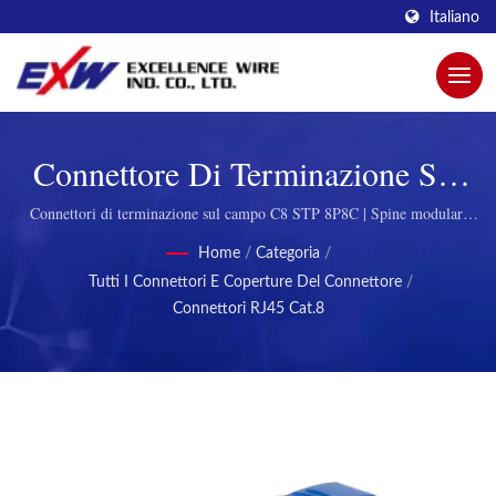
Italiano
Connettore Di Terminazione Sul
Campo Cat8 8P8C STP | Spine
Connettori di terminazione sul campo C8 STP 8P8C | Spine modulari
durevoli per telecomunicazioni
Modulari Innovative Per Una
Home
/
Categoria
/
Tutti I Connettori E Coperture Del Connettore
/
Maggiore Connettività Di
Connettori RJ45 Cat.8
Excellence Wire