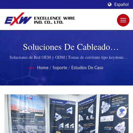
Español
Soluciones De Cableado
Personalizadas Certificadas Para
Soluciones de Red OEM y ODM | Tomas de corriente tipo keystone
confiables para sistemas de cableado estructurado
Proyectos De Red Globales |
Home
/
Soporte
/
Estudios De Caso
Maximice La Fiabilidad De La
Red Con Los Avanzados
Conectores RJ45 De EXW